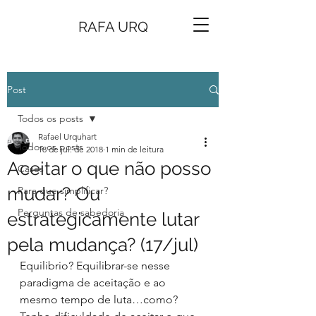
RAFA URQ
Post
Todos os posts
Rafael Urquhart
Todos os posts
18 de jul. de 2018
1 min de leitura
Aceitar o que não posso
Cases
mudar? Ou
Para que simplificar?
Perguntas de sabedoria
estrategicamente lutar
pela mudança? (17/jul)
Equilibrio? Equilibrar-se nesse 
paradigma de aceitação e ao 
mesmo tempo de luta…como?