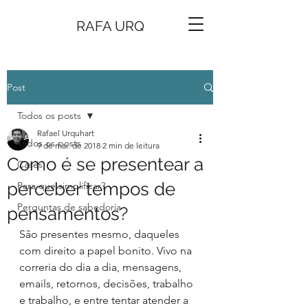
RAFA URQ
Post
Todos os posts
Rafael Urquhart
Todos os posts
9 de mai. de 2018
2 min de leitura
Como é se presentear a
Cases
perceber tempos de
Para que simplificar?
Perguntas de sabedoria
pensamentos?
São presentes mesmo, daqueles 
com direito a papel bonito. Vivo na 
correria do dia a dia, mensagens, 
emails, retornos, decisões, trabalho 
e trabalho, e entre tentar atender a 