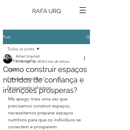
RAFA URQ
Post
Todos os posts
Rafael Urquhart
Todos os posts
23 de ago. de 2018
2 min de leitura
Como construir espaços
Cases
nutridos de confiança e
Para que simplificar?
Perguntas de sabedoria
intenções prosperas?
Me apego mais uma vez que 
precisamos construir espaços, 
necessitamos preparar espaços 
nutritivos para que os indivíduos se 
conectem e prosperem.