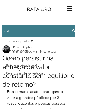
RAFA URQ
Post
Todos os posts
Rafael Urquhart
Todos os posts
6 de abr. de 2019
2 min de leitura
Como persistir na
Cases
entrega de valor
Para que simplificar?
Perguntas de sabedoria
constante sem equilíbrio
de retorno?
Esta semana, acabei entregando 
valor a grandes públicos por 3 
vezes, duzentas e poucas pessoas 