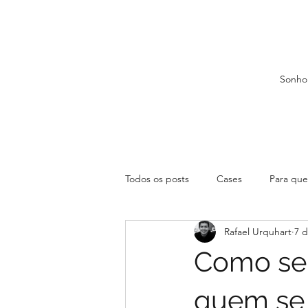
Sonho
Todos os posts
Cases
Para que 
Rafael Urquhart
7 d
Como se 
quem se