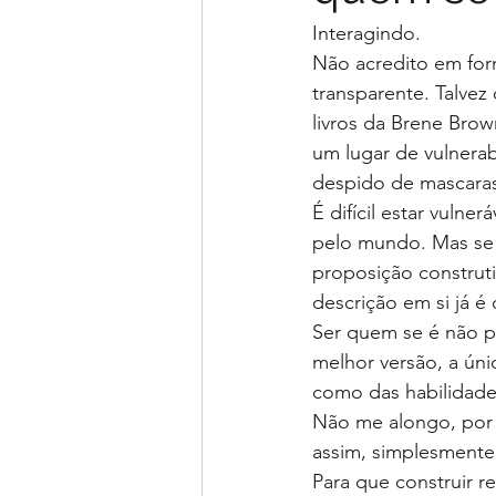
Interagindo.
Não acredito em for
transparente. Talvez
livros da Brene Bro
um lugar de vulnerab
despido de mascaras
É difícil estar vulne
pelo mundo. Mas se e
proposição construt
descrição em si já é 
Ser quem se é não pr
melhor versão, a úni
como das habilidades
Não me alongo, por 
assim, simplesmente
Para que construir r