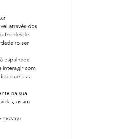
ar 
vel através dos 
outro desde 
rdadeiro ser 
tá espalhada 
 interagir com 
ito que esta 
ente na sua 
vidas, assim 
 mostrar 