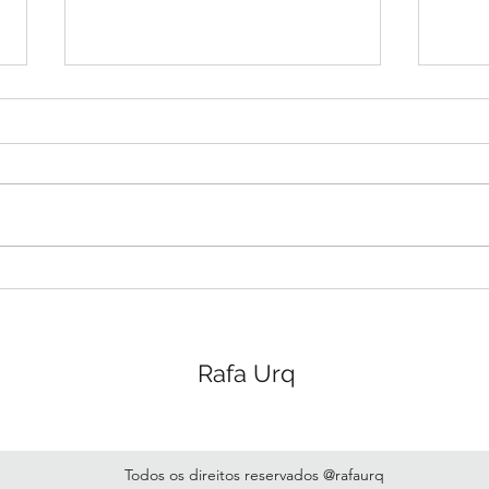
E de fato o que é sonhar?
Um verbo. Pronto, até aqui
concordamos todos. Este é o
limite do meu consicente, do
pensar, do entender que consigo
conectar com qualquer...
Como
do t
Rafa Urq
Todos os direitos reservados @rafaurq