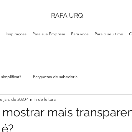
RAFA URQ
Inspirações
Para sua Empresa
Para você
Para o seu time
C
simplificar?
Perguntas de sabedoria
e jan. de 2020
1 min de leitura
mostrar mais transparen
 é?