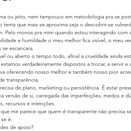
ma ou jeito, nem tampouco em metodologia pra se post
 o tema que mais se aproxima seja o descobrir-se vulnerá
wn. Pelo monos pra mim quando estou interagindo com 
ilidade e humildade o meu melhor fica visível, o meu ve
 se escancara.
rável ou aberto o tempo todo, afinal a crueldade ainda es
stamos verdadeiramente dispostos a trocar, a servir e a
iva oferecendo nosso melhor e também nosso pior acred
de transparência.
ecisa de plano, marketing ou persistência. É estar pres
ca versão de si, carregada das imperfeições, medos e dú
, recursos e intenções.
que me parece que quem é transparente não precisa se
 se é.
edes de apoio?