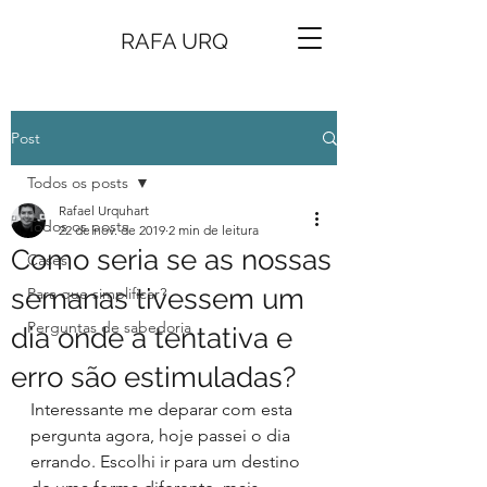
RAFA URQ
Post
Todos os posts
Rafael Urquhart
Todos os posts
22 de nov. de 2019
2 min de leitura
Como seria se as nossas
Cases
semanas tivessem um
Para que simplificar?
Perguntas de sabedoria
dia onde a tentativa e
erro são estimuladas?
Interessante me deparar com esta 
pergunta agora, hoje passei o dia 
errando. Escolhi ir para um destino 