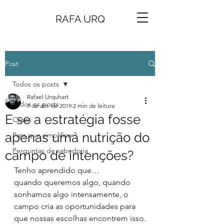
RAFA URQ
Post
Todos os posts
Rafael Urquhart
Todos os posts
7 de abr. de 2019
2 min de leitura
E se a estratégia fosse
Cases
apenas uma nutrição do
Para que simplificar?
Perguntas de sabedoria
campo de intenções?
Tenho aprendido que… 
quando queremos algo, quando 
sonhamos algo intensamente, o 
campo cria as oportunidades para 
que nossas escolhas encontrem isso.