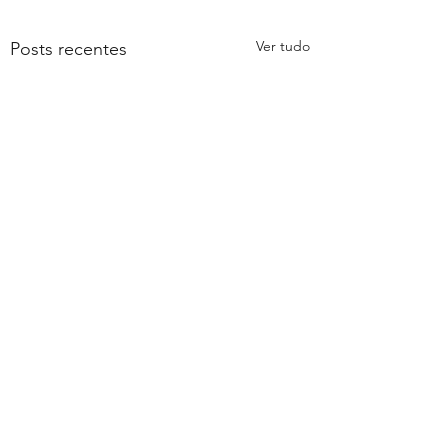
Ver tudo
Posts recentes
E de fato o que é
sonhar?
Um verbo. Pronto, até aqui
Comentários