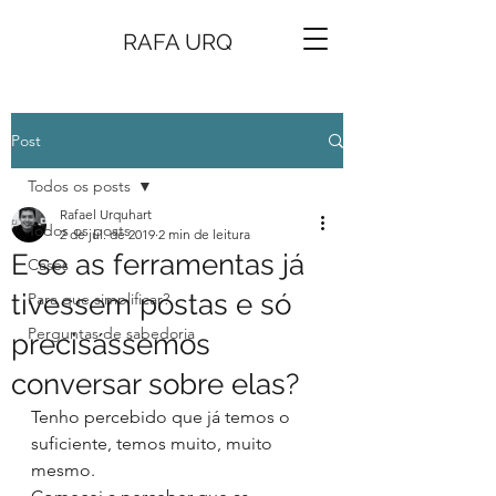
RAFA URQ
Post
Todos os posts
Rafael Urquhart
Todos os posts
2 de jul. de 2019
2 min de leitura
E se as ferramentas já
Cases
tivessem postas e só
Para que simplificar?
Perguntas de sabedoria
precisássemos
conversar sobre elas?
Tenho percebido que já temos o 
suficiente, temos muito, muito 
mesmo.