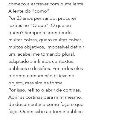
começo a escrever com outra lente. 
A lente do “como”.
Por 23 anos pensando, procurei 
razões no “O que”, O que eu 
quero? Sempre respondendo 
muitas coisas, quero muitas coisas, 
muitos objetivos, impossível definir 
um, acabei me tornando plural, 
adaptado a infinitos contextos, 
públicos e desafios. Em todos eles 
o ponto comum não esteve no 
objeto, mas sim na forma.
Por isso, reflito o abrir de cortinas. 
Abrir as cortinas para mim mesmo, 
de documentar o como faço o que 
faço. Quem sabe ao tornar publico 
para mim primeiro através destes 
textos, este desvelar sirva de valor a 
tantos outros, que possam se 