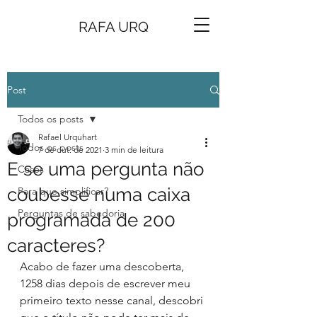
RAFA URQ
Post
Todos os posts
Rafael Urquhart
Todos os posts
7 de out. de 2021
3 min de leitura
E se uma pergunta não
Cases
coubesse numa caixa
Para que simplificar?
Perguntas de sabedoria
programada de 200
caracteres?
Acabo de fazer uma descoberta, 
1258 dias depois de escrever meu 
primeiro texto nesse canal, descobri 