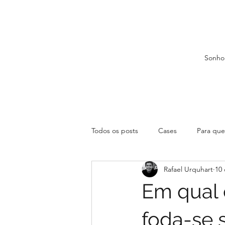
Sonho
Todos os posts
Cases
Para que 
Rafael Urquhart
10 
Em qual 
foda-se 