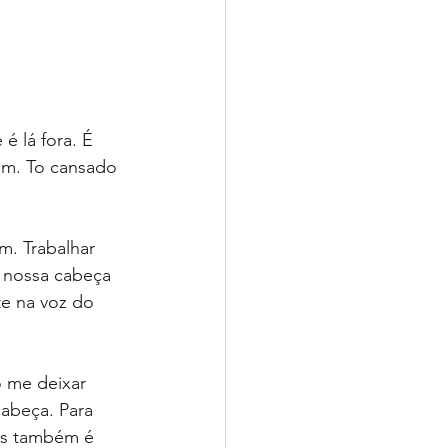
é lá fora. É 
em. To cansado 
m. Trabalhar 
 nossa cabeça 
te na voz do 
 me deixar 
abeça. Para 
as também é 