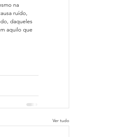
esmo na 
ausa ruído, 
ado, daqueles 
om aquilo que 
Ver tudo