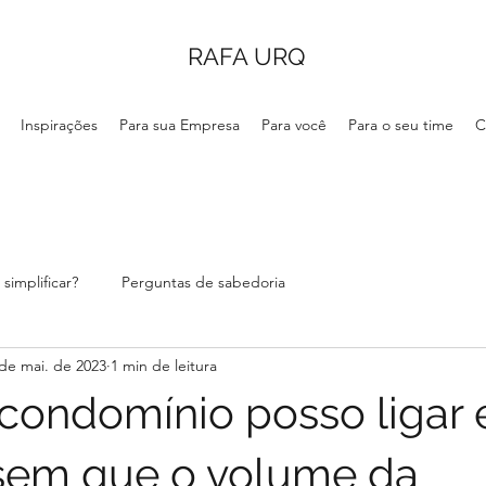
RAFA URQ
Inspirações
Para sua Empresa
Para você
Para o seu time
C
simplificar?
Perguntas de sabedoria
de mai. de 2023
1 min de leitura
condomínio posso ligar 
sem que o volume da