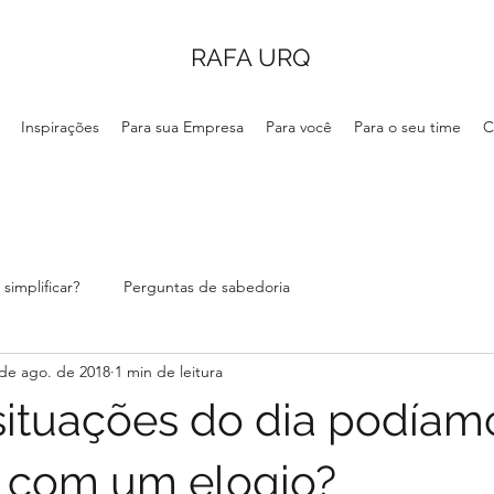
RAFA URQ
Inspirações
Para sua Empresa
Para você
Para o seu time
C
simplificar?
Perguntas de sabedoria
de ago. de 2018
1 min de leitura
ituações do dia podíam
 com um elogio?