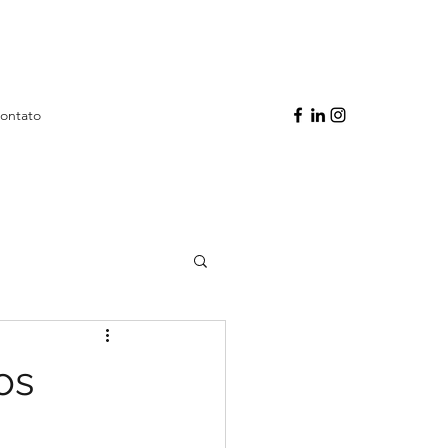
ontato
os