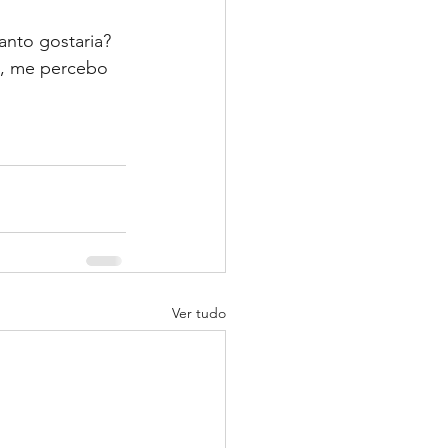
nto gostaria? 
o, me percebo 
Ver tudo