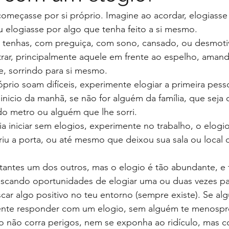
começasse por si próprio. Imagine ao acordar, elogiasse 
 elogiasse por algo que tenha feito a si mesmo.
e tenhas, com preguiça, com sono, cansado, ou desmot
rar, principalmente aquele em frente ao espelho, amand
, sorrindo para si mesmo.
róprio soam difíceis, experimente elogiar a primeira pess
inicio da manhã, se não for alguém da família, que seja 
o metro ou alguém que lhe sorri. 
 iniciar sem elogios, experimente no trabalho, o elogi
briu a porta, ou até mesmo que deixou sua sala ou local 
antes um dos outros, mas o elogio é tão abundante, e tã
scando oportunidades de elogiar uma ou duas vezes pa
car algo positivo no teu entorno (sempre existe). Se al
mente responder com um elogio, sem alguém te menosprez
 não corra perigos, nem se exponha ao ridículo, mas cor