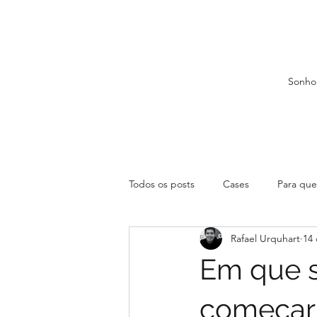
Sonho
Todos os posts
Cases
Para que 
Rafael Urquhart
14 
Em que s
começar