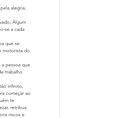
pela alegria, 
ivado, Algum 
o-se a cada 
oa que se 
o motorista do 
o a pessoa que 
de trabalho 
o infinito, 
ra começar ao 
guém te 
ar, retribua 
ra riscos e 