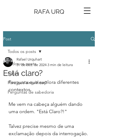
RAFA URQ
Post
Todos os posts
Rafael Urquhart
Todos os posts
31 de dez. de 2024
3 min de leitura
Está claro?
Cases
Pergunta que explora diferentes 
Para que simplificar?
contextos.
Perguntas de sabedoria
Me vem na cabeça alguém dando 
uma ordem. "Está Claro?!"
Talvez precise mesmo de uma 
exclamação depois da interrogação.