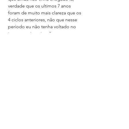
verdade que os ultimos 7 anos 
foram de muito mais clareza que os 
4 ciclos anteriores, não que nesse 
período eu não tenha voltado no 
tempo, na imaginação e nas me 
memórias para ressignificar e servir 
mais clareza para os ciclos 
anteriores. Consigo me perceber 
escolhendo aquilo que me é claro, 
frente ao que não era tanto assim e 
não importa mais. Me sinto de 
verdade pronto pra servir. Pronto 
para dar o melhor que tenho 
independente do resultado, mas 
sabendo que aquilo serve ao outro, 
serve ao próximo.
Talvez estradas sejam caminhos, 