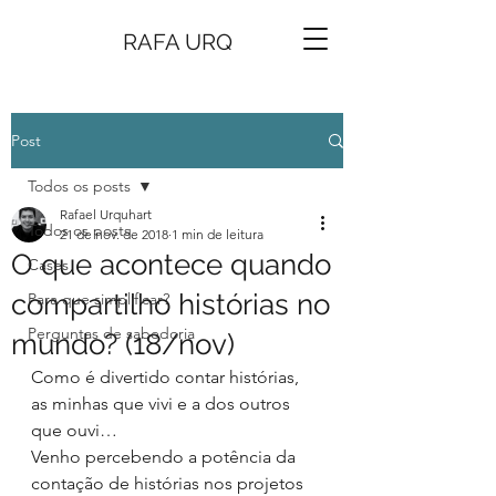
RAFA URQ
Post
Todos os posts
Rafael Urquhart
Todos os posts
21 de nov. de 2018
1 min de leitura
O que acontece quando
Cases
compartilho histórias no
Para que simplificar?
Perguntas de sabedoria
mundo? (18/nov)
Como é divertido contar histórias, 
as minhas que vivi e a dos outros 
que ouvi…
Venho percebendo a potência da 
contação de histórias nos projetos 