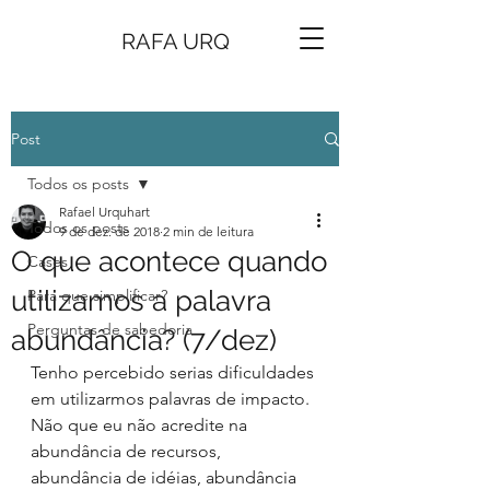
RAFA URQ
Post
Todos os posts
Rafael Urquhart
Todos os posts
9 de dez. de 2018
2 min de leitura
O que acontece quando
Cases
utilizamos a palavra
Para que simplificar?
Perguntas de sabedoria
abundância? (7/dez)
Tenho percebido serias dificuldades 
em utilizarmos palavras de impacto. 
Não que eu não acredite na 
abundância de recursos, 
abundância de idéias, abundância 