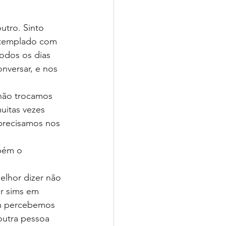
tro. Sinto 
ntemplado com 
odos os dias 
versar, e nos 
não trocamos 
uitas vezes 
precisamos nos 
bém o 
lhor dizer não 
r sims em 
m percebemos 
outra pessoa 