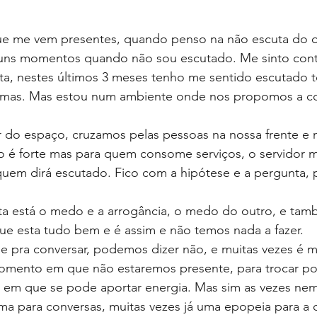
 me vem presentes, quando penso na não escuta do ou
uns momentos quando não sou escutado. Me sinto co
ta, nestes últimos 3 meses tenho me sentido escutado t
ormas. Mas estou num ambiente onde nos propomos a con
 do espaço, cruzamos pelas pessoas na nossa frente e 
o é forte mas para quem consome serviços, o servidor m
uem dirá escutado. Fico com a hipótese e a pergunta, 
uta está o medo e a arrogância, o medo do outro, e tam
e esta tudo bem e é assim e não temos nada a fazer.
pra conversar, podemos dizer não, e muitas vezes é me
mento em que não estaremos presente, para trocar po
 em que se pode aportar energia. Mas sim as vezes ne
a para conversas, muitas vezes já uma epopeia para a 