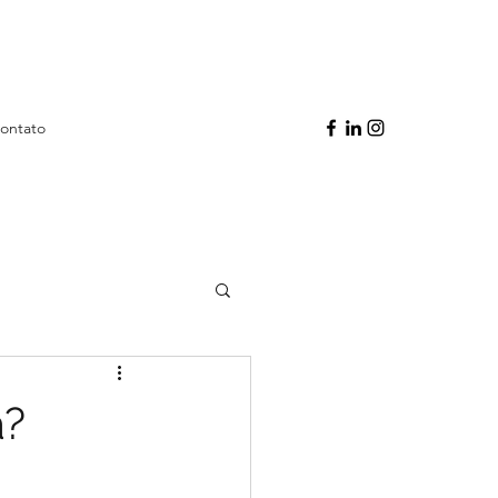
ontato
a?