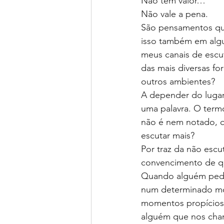
Não tem valor…
Não vale a pena.
São pensamentos que
isso também em alg
meus canais de escu
das mais diversas f
outros ambientes?
A depender do lugar
uma palavra. O term
não é nem notado, q
escutar mais?
Por traz da não esc
convencimento de qu
Quando alguém pede 
num determinado mo
momentos propícios
alguém que nos cham