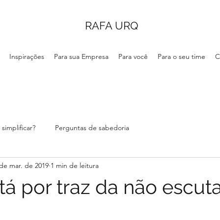
RAFA URQ
Inspirações
Para sua Empresa
Para você
Para o seu time
C
simplificar?
Perguntas de sabedoria
de mar. de 2019
1 min de leitura
tá por traz da não escut