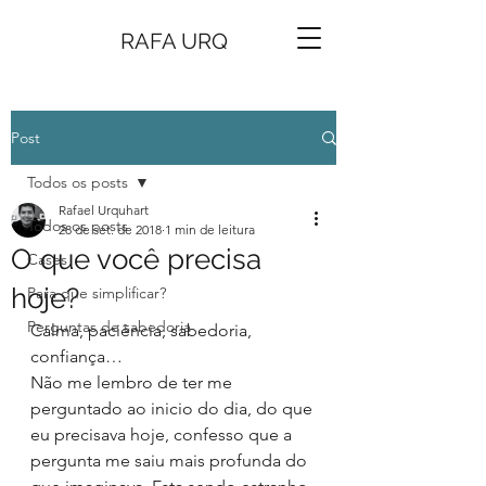
RAFA URQ
Post
Todos os posts
Rafael Urquhart
Todos os posts
28 de set. de 2018
1 min de leitura
O que você precisa
Cases
hoje?
Para que simplificar?
Perguntas de sabedoria
Calma, paciência, sabedoria, 
confiança…
Não me lembro de ter me 
perguntado ao inicio do dia, do que 
eu precisava hoje, confesso que a 
pergunta me saiu mais profunda do 