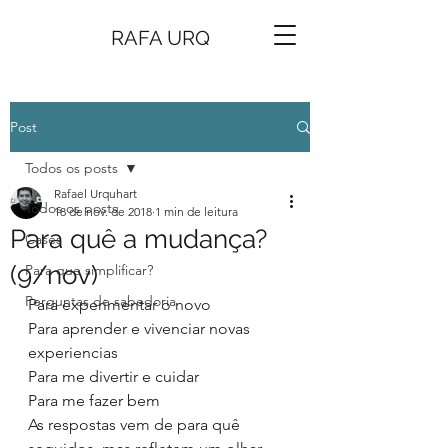
RAFA URQ
Post
Todos os posts
Rafael Urquhart
Todos os posts
18 de nov. de 2018
1 min de leitura
Para quê a mudança?
Cases
(9/nov)
Para que simplificar?
Perguntas de sabedoria
Para experimentar o novo
Para aprender e vivenciar novas 
experiencias
Para me divertir e cuidar
Para me fazer bem
As respostas vem de para quê 