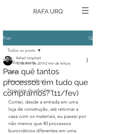
RAFA URQ
Post
Todos os posts
Rafael Urquhart
Todos os posts
12 de fev. de 2019
2 min de leitura
Para quê tantos
Cases
processos em tudo que
Para que simplificar?
Perguntas de sabedoria
compramos? (11/fev)
Contei, desde a entrada em uma 
loja de construção, até retornar a 
casa com os materiais, eu passei por 
não menos que 40 processos 
burocráticos diferentes em uma 