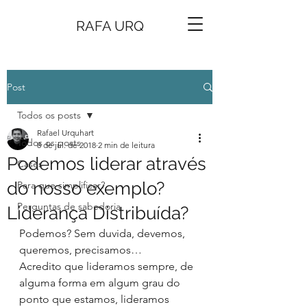
RAFA URQ
Post
Todos os posts
Rafael Urquhart
Todos os posts
8 de jul. de 2018
2 min de leitura
Podemos liderar através
Cases
do nosso exemplo?
Para que simplificar?
Perguntas de sabedoria
Liderança Distribuída?
Podemos? Sem duvida, devemos, 
queremos, precisamos…
Acredito que lideramos sempre, de 
alguma forma em algum grau do 
ponto que estamos, lideramos 