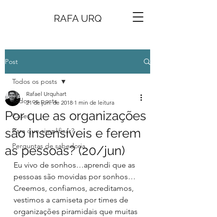
RAFA URQ
Post
Todos os posts
Rafael Urquhart
Todos os posts
21 de jun. de 2018
1 min de leitura
Por que as organizações
Cases
são insensíveis e ferem
Para que simplificar?
Perguntas de sabedoria
as pessoas? (20/jun)
Eu vivo de sonhos…aprendi que as 
pessoas são movidas por sonhos…
Creemos, confiamos, acreditamos, 
vestimos a camiseta por times de 
organizações piramidais que muitas 