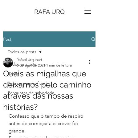
RAFA URQ
Post
Todos os posts
Rafael Urquhart
Todos os posts
6 de ago. de 2021
1 min de leitura
Quais as migalhas que
Cases
deixamos pelo caminho
Para que simplificar?
Perguntas de sabedoria
através das nossas
histórias?
Confesso que o tempo de respiro 
antes de começar a escrever foi 
grande.