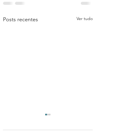
Ver tudo
Posts recentes
E de fato o que é
sonhar?