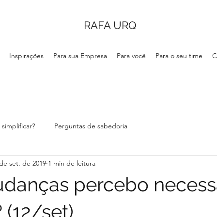
RAFA URQ
Inspirações
Para sua Empresa
Para você
Para o seu time
C
simplificar?
Perguntas de sabedoria
de set. de 2019
1 min de leitura
danças percebo necess
(12/set)