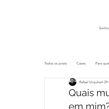
Sonho
Todos os posts
Cases
Para que 
Rafael Urquhart
29 
Quais mu
em mim? 