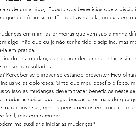
elato de um amigo,  “gosto dos benefícios que a discipli
á que eu só posso obtê-los através dela, ou existem ou
danças em mim, as primeiras que vem são a minha dif
em algo, não que eu já não tenha tido disciplina, mas m
-la em pratica.
ciplinado, e a mudança seja aprender a me aceitar assim e
os mesmos resultados.
? Perceber-se e inovar-se estando presente? Fico olhan
inclusive as dolorosas. Sinto que meu desafio é foco, m
busco isso as mudanças devem trazer benefícios neste se
, mudar as coisas que faço, buscar fazer mais do que g
de mais conversas, menos pensamentos em troca de mais
e fácil, mas como mudar.
dem me auxiliar a iniciar as mudanças?