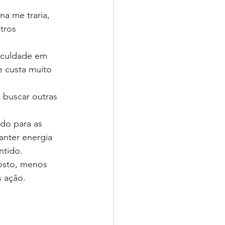
na me traria, 
tros 
iculdade em 
e custa muito 
 buscar outras 
do para as 
anter energia 
ntido. 
osto, menos 
 ação. 