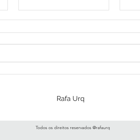
E de fato o que é sonhar?
Um verbo. Pronto, até aqui
concordamos todos. Este é o
limite do meu consicente, do
pensar, do entender que consigo
conectar com qualquer...
Como
do t
Rafa Urq
Todos os direitos reservados @rafaurq