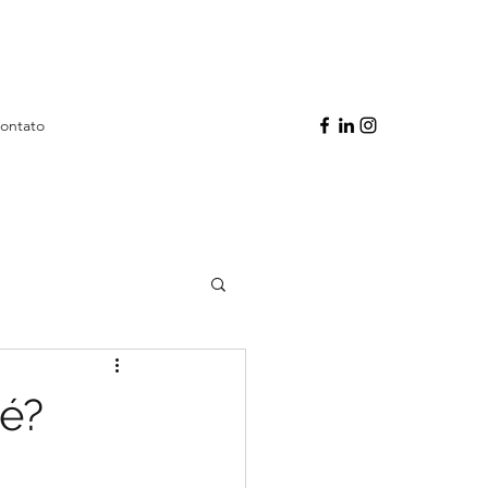
ontato
 é?