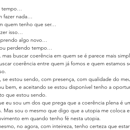
is tempo…
em fazer nada…
em quem tenho que ser…
azer isso…
aprendo algo novo…
tou perdendo tempo…
il, mas buscar coerência em quem se é parece mais simpl
uscar coerência entre quem já fomos e quem estamos se
o. 
, se estou sendo, com presença, com qualidade do meu
u bem, e aceitando se estou disponível tenho a oportu
o que estou sendo.
ue eu sou um dos que prega que a coerência plena é um
 Mas sou o mesmo que digo que a utopia me coloca 
imento em quando tenho fé nesta utopia. 
esmo, no agora, com inteireza, tenho certeza que estar