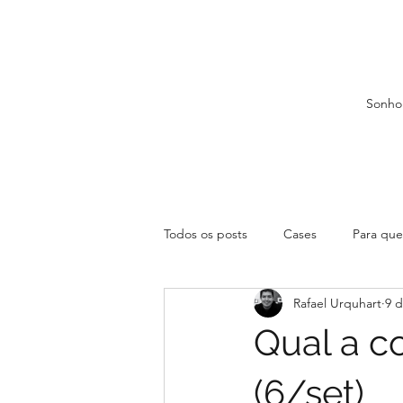
Sonho
Todos os posts
Cases
Para que 
Rafael Urquhart
9 d
Qual a c
(6/set)