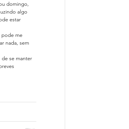
 ou domingo, 
uzindo algo 
ode estar 
a pode me 
ar nada, sem 
o de se manter 
breves 