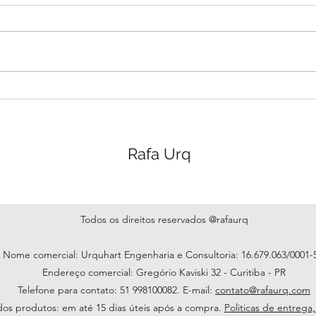
Um verbo. Pronto, até aqui
concordamos todos. Este é o
limite do meu consicente, do
pensar, do entender que consigo
conectar com qualquer...
Como
do t
Rafa Urq
Todos os direitos reservados @rafaurq
Nome comercial: Urquhart Engenharia e Consultoria: 16.679.063/0001
Endereço comercial: Gregório Kaviski 32 - Curitiba - PR
Telefone para contato: 51 998100082. E-mail:
contato@rafaurq.com
os produtos: em até 15 dias úteis após a compra.
Politicas de entrega