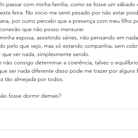
lhi passar com minha família, como se fosse um sábado
ta feira. No inicio me senti pesado por não estar prod
rana, por outro percebi que a presença com meu filho p
conexão que não posso mensurar. 
minha esposa, assistindo séries, não pensando em nad
iado pelo que vejo, mas só estando companhia, sem cobr
r que ser nada, simplesmente sendo.
e não consigo determinar a coerência, talvez o equilíbri
ue ser nada diferente disso pode me trazer por alguns 
a tão almejada por todos.
não fosse dormir demais?