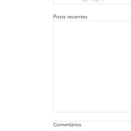
Posts recentes
...e se tudo fosse sobre
Comentários
aprender?