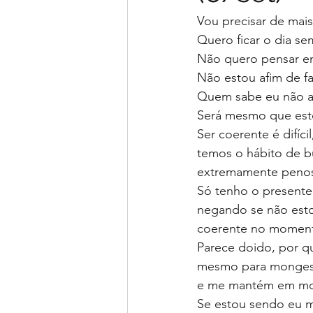
Vou precisar de ma
Quero ficar o dia s
Não quero pensar 
Não estou afim de f
Quem sabe eu não 
Será mesmo que es
Ser coerente é difíc
temos o hábito de b
extremamente penos
Só tenho o presente
negando se não esto
coerente no moment
Parece doido, por q
mesmo para monges.
e me mantém em mov
Se estou sendo eu m