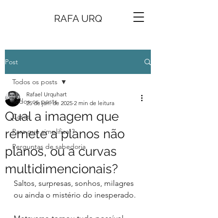
RAFA URQ
Post
Todos os posts
Rafael Urquhart
Todos os posts
25 de jan. de 2025
2 min de leitura
Qual a imagem que
Cases
remete a planos não
Para que simplificar?
Perguntas de sabedoria
planos, ou a curvas
multidimencionais?
Saltos, surpresas, sonhos, milagres 
ou ainda o mistério do inesperado.