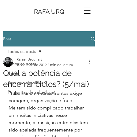
RAFA URQ
Post
Todos os posts
Rafael Urquhart
Todos os posts
10 de mai. de 2019
2 min de leitura
Qual a potência de
Cases
encerrar ciclos? (5/mai)
Para que simplificar?
Perguntas de sabedoria
Trabalhar em muitas frentes exige 
coragem, organização e foco.
Me tem sido complicado trabalhar 
em muitas iniciativas nesse 
momento, a transição entre elas tem 
sido abalada frequentemente por 