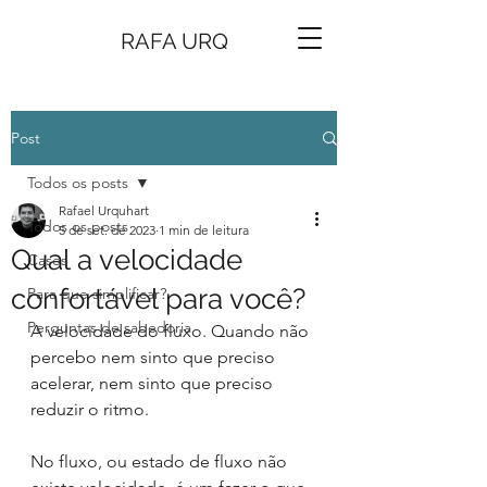
RAFA URQ
Post
Todos os posts
Rafael Urquhart
Todos os posts
5 de set. de 2023
1 min de leitura
Qual a velocidade
Cases
confortável para você?
Para que simplificar?
Perguntas de sabedoria
A velocidade do fluxo. Quando não 
percebo nem sinto que preciso 
acelerar, nem sinto que preciso 
reduzir o ritmo.
No fluxo, ou estado de fluxo não 