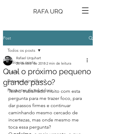
RAFA URQ
Post
Todos os posts
Rafael Urquhart
Todos os posts
28 de dez. de 2018
2 min de leitura
Qual o próximo pequeno
Cases
grande passo?
Para que simplificar?
Perguntas de sabedoria
Tenho trabalhado muito com esta 
pergunta para me trazer foco, para 
dar passos firmes e continuar 
caminhando mesmo cercado de 
incertezas, mas onde mesmo me 
toca essa pergunta?