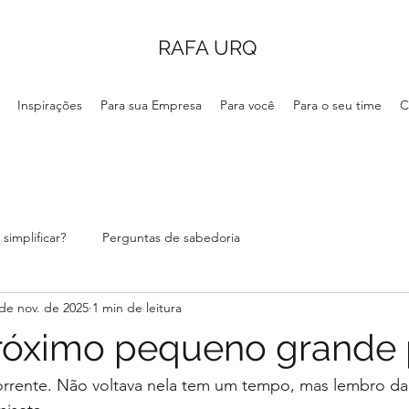
RAFA URQ
Inspirações
Para sua Empresa
Para você
Para o seu time
C
simplificar?
Perguntas de sabedoria
de nov. de 2025
1 min de leitura
róximo pequeno grande
orrente. Não voltava nela tem um tempo, mas lembro d