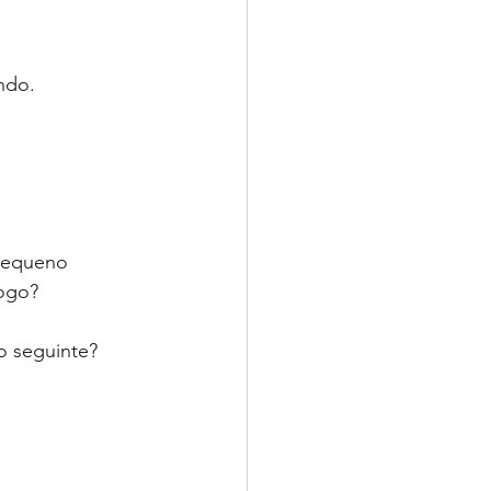
ndo.
pequeno 
ogo? 
o seguinte?