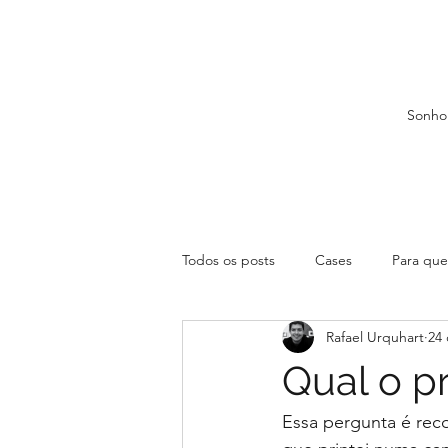
Sonho
Todos os posts
Cases
Para que 
Rafael Urquhart
24 
Qual o p
Essa pergunta é rec