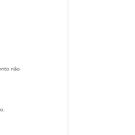
ento não 
o. 