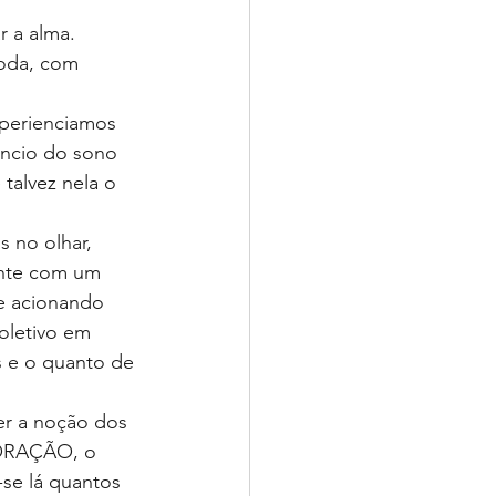
r a alma.
moda, com 
xperienciamos 
encio do sono 
talvez nela o 
 no olhar, 
ente com um 
e acionando 
oletivo em 
 e o quanto de 
er a noção dos 
ORAÇÃO, o 
se lá quantos 