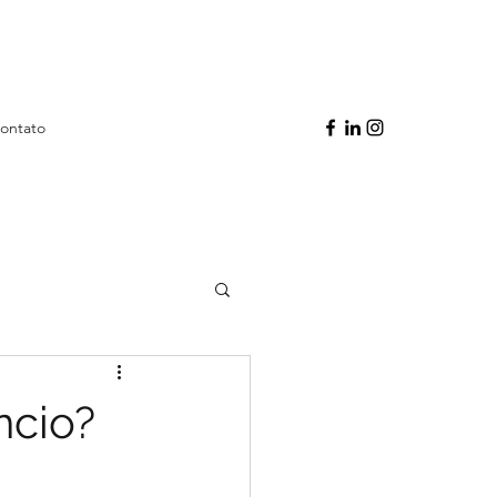
ontato
ncio?