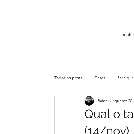
Sonho
Todos os posts
Cases
Para que 
Rafael Urquhart
20 
Qual o t
(14/nov)