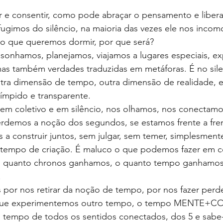
r e consentir, como pode abraçar o pensamento e libera
ugimos do silêncio, na maioria das vezes ele nos inco
 que queremos dormir, por que será?
 sonhamos, planejamos, viajamos a lugares especiais, e
mas também verdades traduzidas em metáforas. É no sil
ra dimensão de tempo, outra dimensão de realidade, e 
límpido e transparente.
m coletivo e em silêncio, nos olhamos, nos conectamos
erdemos a noção dos segundos, se estamos frente a fr
a construir juntos, sem julgar, sem temer, simplesment
e tempo de criação. É maluco o que podemos fazer em c
 o quanto chronos ganhamos, o quanto tempo ganhamos
.
 por nos retirar da noção de tempo, por nos fazer perd
 que experimentemos outro tempo, o tempo MENTE+C
o tempo de todos os sentidos conectados, dos 5 e sabe-