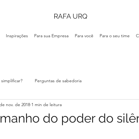
RAFA URQ
Inspirações
Para sua Empresa
Para você
Para o seu time
C
simplificar?
Perguntas de sabedoria
de nov. de 2018
1 min de leitura
amanho do poder do silê