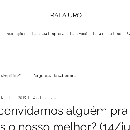
RAFA URQ
Inspirações
Para sua Empresa
Para você
Para o seu time
C
simplificar?
Perguntas de sabedoria
de jul. de 2019
1 min de leitura
convidamos alguém pra 
s o nosso melhor? (14/ju