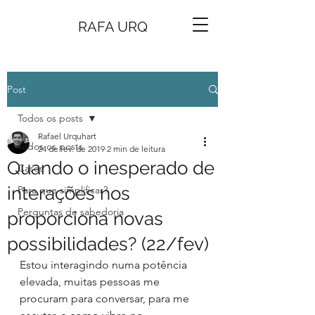
RAFA URQ
Post
Todos os posts
Rafael Urquhart
Todos os posts
24 de fev. de 2019
2 min de leitura
Quando o inesperado de
Cases
interações nos
Para que simplificar?
Perguntas de sabedoria
proporciona novas
possibilidades? (22/fev)
Estou interagindo numa potência 
elevada, muitas pessoas me 
procuram para conversar, para me 