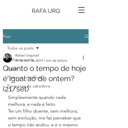
RAFA URQ
Post
Todos os posts
Rafael Urquhart
Todos os posts
29 de set. de 2019
1 min de leitura
Quanto o tempo de hoje
Cases
é igual ao de ontem?
Para que simplificar?
Perguntas de sabedoria
(21/set)
Simplesmente quando nada 
melhora, e nada é feito.
Ter um filho doente, sem melhora, 
sem evolução, me faz perceber que 
o tempo não andou, e é o mesmo 