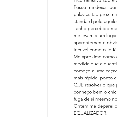
Fico reflexivo sobre
Posso me deixar por
palavras tão próxima
standard pelo aquil
Tenho percebido me 
me levam a um lugar 
aparentemente obvias
Incrível como caio fá
Me aproximo como al
medida que a quantid
começo a uma caçad
mais rápida, ponto e
QUE resolver o que p
conheço bem o chico
fuga de si mesmo no
Ontem me deparei co
EQUALIZADOR. 