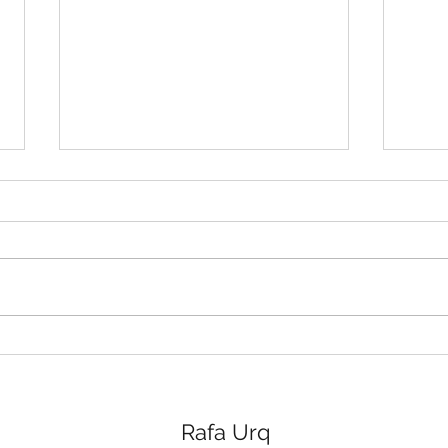
E de fato o que é sonhar?
Um verbo. Pronto, até aqui
concordamos todos. Este é o
limite do meu consicente, do
pensar, do entender que consigo
conectar com qualquer...
Como
do t
Rafa Urq