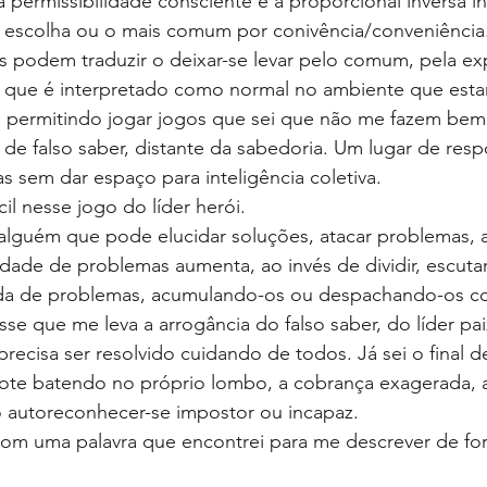
 a permissibilidade consciente e a proporcional inversa i
 escolha ou o mais comum por conivência/conveniência.
s podem traduzir o deixar-se levar pelo comum, pela exp
o que é interpretado como normal no ambiente que est
permitindo jogar jogos que sei que não me fazem bem
de falso saber, distante da sabedoria. Um lugar de resp
 sem dar espaço para inteligência coletiva. 
cil nesse jogo do líder herói.
guém que pode elucidar soluções, atacar problemas, a
ade de problemas aumenta, ao invés de dividir, escutar
a de problemas, acumulando-os ou despachando-os co
sse que me leva a arrogância do falso saber, do líder p
recisa ser resolvido cuidando de todos. Já sei o final d
te batendo no próprio lombo, a cobrança exagerada, a 
 autoreconhecer-se impostor ou incapaz.
m uma palavra que encontrei para me descrever de for