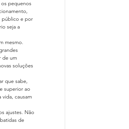
r os pequenos 
ncionamento, 
público e por 
io seja a 
mim mesmo.
 grandes 
r de um 
novas soluções 
ar que sabe, 
e superior ao 
 vida, causam 
s ajustes. Não 
batidas de 