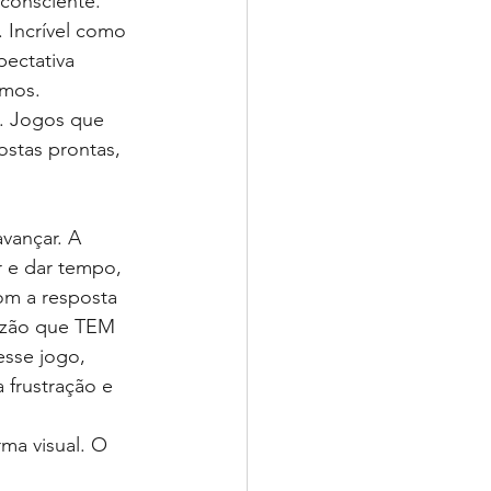
nconsciente.
 Incrível como 
ectativa 
amos.
. Jogos que 
ostas prontas, 
vançar. A 
 e dar tempo, 
m a resposta 
aizão que TEM 
esse jogo, 
frustração e 
ma visual. O 