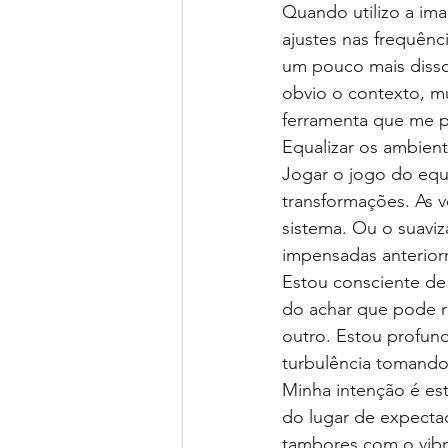
Quando utilizo a im
ajustes nas frequênc
um pouco mais disso
obvio o contexto, mu
ferramenta que me pe
Equalizar os ambien
Jogar o jogo do equ
transformações. As 
sistema. Ou o suaviz
impensadas anterior
Estou consciente de
do achar que pode re
outro. Estou profun
turbulência tomando
Minha intenção é est
do lugar de expectad
tambores com o vibra