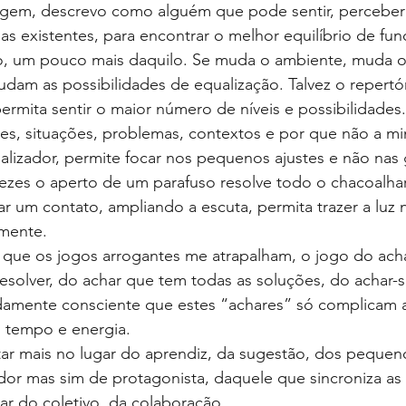
agem, descrevo como alguém que pode sentir, percebe
ias existentes, para encontrar o melhor equilíbrio de fu
, um pouco mais daquilo. Se muda o ambiente, muda o 
dam as possibilidades de equalização. Talvez o repertór
rmita sentir o maior número de níveis e possibilidades.
tes, situações, problemas, contextos e por que não a 
alizador, permite focar nos pequenos ajustes e não nas
vezes o aperto de um parafuso resolve todo o chacoalha
ar um contato, ampliando a escuta, permita trazer a luz 
mente.
 que os jogos arrogantes me atrapalham, o jogo do ach
solver, do achar que tem todas as soluções, do achar-s
damente consciente que estes “achares” só complicam a
 tempo e energia.
ar mais no lugar do aprendiz, da sugestão, dos pequeno
or mas sim de protagonista, daquele que sincroniza as 
r do coletivo, da colaboração.