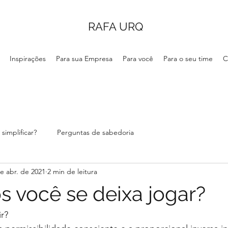
RAFA URQ
Inspirações
Para sua Empresa
Para você
Para o seu time
C
simplificar?
Perguntas de sabedoria
e abr. de 2021
2 min de leitura
s você se deixa jogar?
ir?