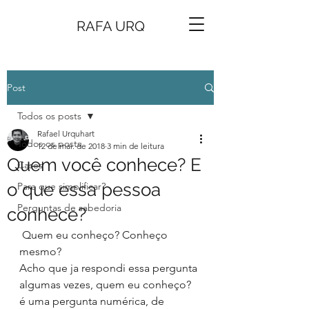
RAFA URQ
Post
Todos os posts
Rafael Urquhart
Todos os posts
12 de mai. de 2018
3 min de leitura
Quem você conhece? E
Cases
o que essa pessoa
Para que simplificar?
Perguntas de sabedoria
conhece?
 Quem eu conheço? Conheço 
mesmo?
Acho que ja respondi essa pergunta 
algumas vezes, quem eu conheço? 
é uma pergunta numérica, de 