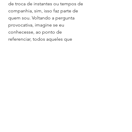
de troca de instantes ou tempos de 
companhia, sim, isso faz parte de 
quem sou. Voltando a pergunta 
provocativa, imagine se eu 
conhecesse, ao ponto de 
referenciar, todos aqueles que 
cruzaram meu caminho, e se tivesse 
construído conexão ou dados de 
todos esses indivíduos que me 
cercam? 
Pois é, ao imaginar me sentiria 
abundante, cercado de pessoas 
maravilhosas, mas quando acessei 
esses recursos pela ultima vez? 
quando acessei essa fonte infinita 
de conhecimento? Quando foi a 
ultima vez que pedi auxílio ou 
conexão com eles?
Venho trabalhando novas formas de 