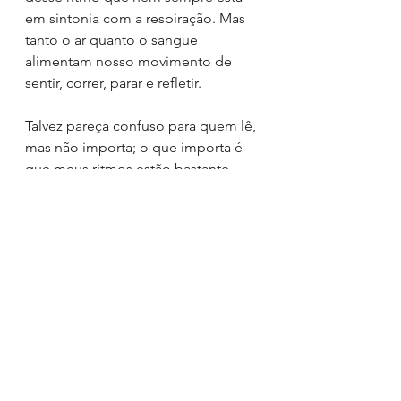
em sintonia com a respiração. Mas 
tanto o ar quanto o sangue 
alimentam nosso movimento de 
sentir, correr, parar e refletir.
Talvez pareça confuso para quem lê, 
mas não importa; o que importa é 
que meus ritmos estão bastante 
desordenados, frequentemente 
querendo dirigir ou influenciar 
minhas ações sem tempo ou pausa 
para que minha voz interna e 
soberana dite o ritmo do meu viver.
Que ritmo é esse que me atropela?