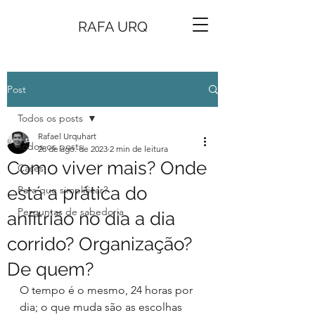
RAFA URQ
Post
Todos os posts
Rafael Urquhart
Todos os posts
28 de ago. de 2023
2 min de leitura
Como viver mais? Onde
Cases
está a prática do
Para que simplificar?
Perguntas de sabedoria
anfitrião no dia a dia
corrido? Organização?
De quem?
O tempo é o mesmo, 24 horas por 
dia; o que muda são as escolhas 