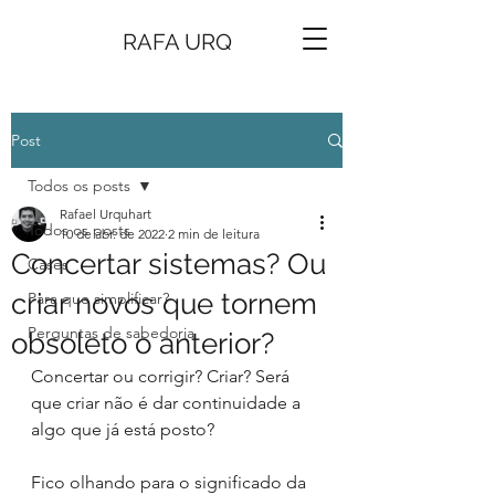
RAFA URQ
Post
Todos os posts
Rafael Urquhart
Todos os posts
10 de abr. de 2022
2 min de leitura
Concertar sistemas? Ou
Cases
criar novos que tornem
Para que simplificar?
Perguntas de sabedoria
obsoleto o anterior?
Concertar ou corrigir? Criar? Será 
que criar não é dar continuidade a 
algo que já está posto?
Fico olhando para o significado da 