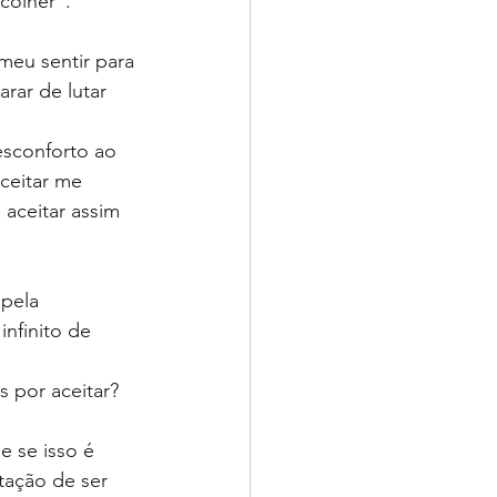
colher”.
meu sentir para 
ar de lutar 
esconforto ao 
ceitar me 
aceitar assim 
nfinito de 
s por aceitar?
 se isso é 
tação de ser 