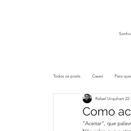
Sonho
Todos os posts
Cases
Para que 
Rafael Urquhart
22 
Como acei
“Aceitar”, que palavra