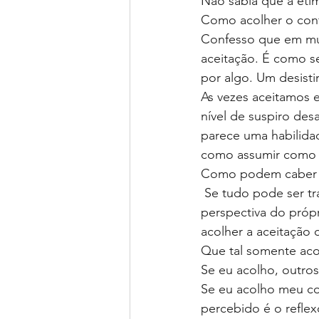
Não sabia que a eti
Como acolher o confl
Confesso que em muit
aceitação. É como s
por algo. Um desistir
As vezes aceitamos 
nível de suspiro de
parece uma habilidad
como assumir como 
Como podem caber ta
 Se tudo pode ser tratado por distintas perspectivas, ao acolher esta palavra pela 
perspectiva do próp
acolher a aceitação
Que tal somente acol
Se eu acolho, outro
Se eu acolho meu con
percebido é o reflex