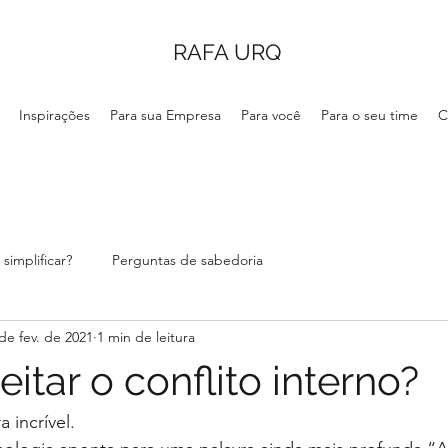
RAFA URQ
Inspirações
Para sua Empresa
Para você
Para o seu time
C
simplificar?
Perguntas de sabedoria
de fev. de 2021
1 min de leitura
tar o conflito interno?
 incrível.