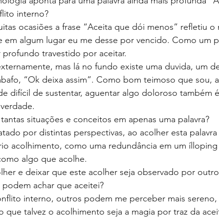
mologia aponta para uma palavra ainda mais profunda “A
ito interno?
as ocasiões a frase “Aceita que dói menos” refletiu o 
e em algum lugar eu me desse por vencido. Como um par
 profundo travestido por aceitar.
externamente, mas lá no fundo existe uma duvida, um d
sabafo, “Ok deixa assim”. Como bom teimoso que sou, a
e difícil de sustentar, aguentar algo doloroso também é 
verdade.
ntas situações e conceitos em apenas uma palavra?
rio acolhimento, como uma redundância em um ílloping i
 como algo que acolhe.
her e deixar que este acolher seja observado por outro
s podem achar que aceitei?
flito interno, outros podem me perceber mais sereno, e
o que talvez o acolhimento seja a magia por traz da acei