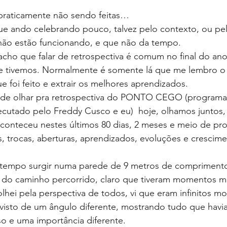
 praticamente não sendo feitas…
ue ando celebrando pouco, talvez pelo contexto, ou pe
 não estão funcionando, e que não da tempo. 
cho que falar de retrospectiva é comum no final do ano, 
 tivemos. Normalmente é somente lá que me lembro o 
e foi feito e extrair os melhores aprendizados.
 de olhar pra retrospectiva do PONTO CEGO (programa
cutado pelo Freddy Cusco e eu)  hoje, olhamos juntos, 
aconteceu nestes últimos 80 dias, 2 meses e meio de pr
, trocas, aberturas, aprendizados, evoluções e crescim
 tempo surgir numa parede de 9 metros de comprimento
do caminho percorrido, claro que tiveram momentos ma
lhei pela perspectiva de todos, vi que eram infinitos m
visto de um ângulo diferente, mostrando tudo que havia
o e uma importância diferente.