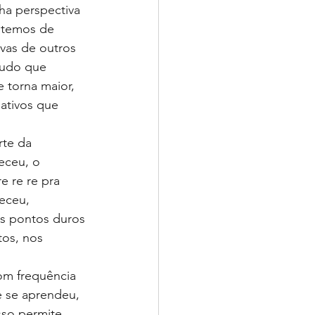
ha perspectiva 
temos de 
vas de outros 
tudo que 
 torna maior, 
ativos que 
te da 
eceu, o 
 re re pra 
eceu, 
s pontos duros 
tos, nos 
om frequência 
e se aprendeu, 
sso permite 