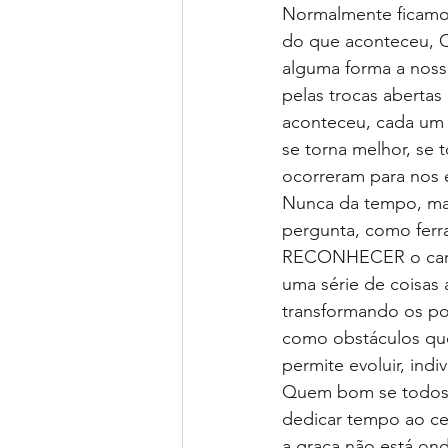
Normalmente ficamos
do que aconteceu,
alguma forma a noss
pelas trocas aberta
aconteceu, cada um t
se torna melhor, se 
ocorreram para nos e
Nunca da tempo, mas
pergunta, como ferra
RECONHECER o caminho
uma série de coisas 
transformando os po
como obstáculos que 
permite evoluir, indi
Quem bom se todos o
dedicar tempo ao ce
a graça não está on