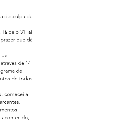
la desculpa de 
lá pelo 31, ai 
prazer que dá 
 de 
através de 14 
ograma de 
entos de todos 
, comecei a 
rcantes, 
omentos 
 acontecido, 