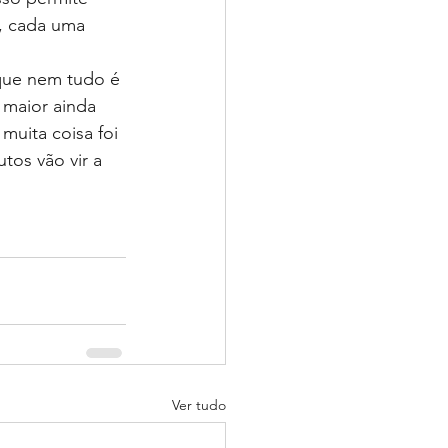
, cada uma 
que nem tudo é 
 maior ainda 
uita coisa foi 
tos vão vir a 
Ver tudo