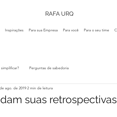
RAFA URQ
Inspirações
Para sua Empresa
Para você
Para o seu time
C
simplificar?
Perguntas de sabedoria
de ago. de 2019
2 min de leitura
am suas retrospectivas