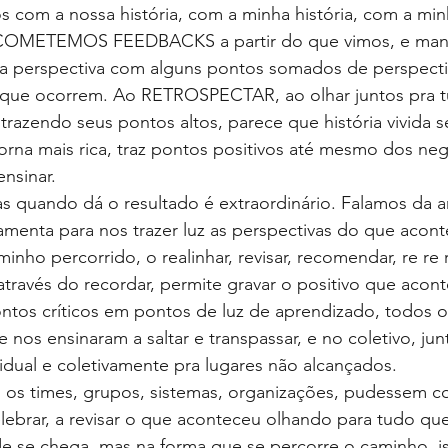
 com a nossa história, com a minha história, com a min
 COMETEMOS FEEDBACKS a partir do que vimos, e man
a perspectiva com alguns pontos somados de perspecti
s que ocorrem. Ao RETROSPECTAR, ao olhar juntos pra 
razendo seus pontos altos, parece que história vivida se
torna mais rica, traz pontos positivos até mesmo dos neg
nsinar.
 quando dá o resultado é extraordinário. Falamos da ar
menta para nos trazer luz as perspectivas do que acont
 percorrido, o realinhar, revisar, recomendar, re re re
através do recordar, permite gravar o positivo que acont
ntos críticos em pontos de luz de aprendizado, todos o
nos ensinaram a saltar e transpassar, e no coletivo, jun
vidual e coletivamente pra lugares não alcançados. 
s times, grupos, sistemas, organizações, pudessem c
lebrar, a revisar o que aconteceu olhando para tudo qu
de se chega, mas na forma que se percorre o caminho, i