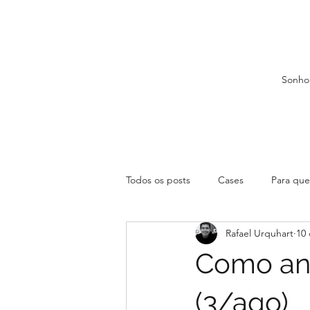
Sonho
Todos os posts
Cases
Para que 
Rafael Urquhart
10 
Como and
(3/ago)