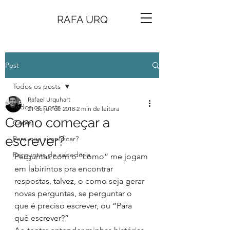
RAFA URQ
Post
Todos os posts
Rafael Urquhart
Todos os posts
21 de jul. de 2018
2 min de leitura
Como começar a
Cases
escrever?
Para que simplificar?
Perguntas de sabedoria
Perguntas com o “como” me jogam 
em labirintos pra encontrar 
respostas, talvez, o como seja gerar 
novas perguntas, se perguntar o 
que é preciso escrever, ou “Para 
quê escrever?”