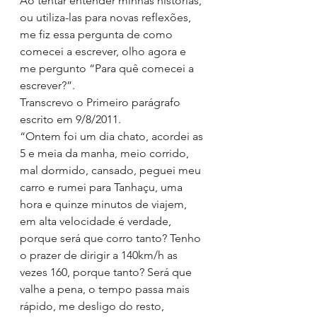
Ao tentar entender minhas histórias, 
ou utiliza-las para novas reflexões, 
me fiz essa pergunta de como 
comecei a escrever, olho agora e 
me pergunto “Para quê comecei a 
escrever?”.
Transcrevo o Primeiro parágrafo 
escrito em 9/8/2011.
“Ontem foi um dia chato, acordei as 
5 e meia da manha, meio corrido, 
mal dormido, cansado, peguei meu 
carro e rumei para Tanhaçu, uma 
hora e quinze minutos de viajem, 
em alta velocidade é verdade, 
porque será que corro tanto? Tenho 
o prazer de dirigir a 140km/h as 
vezes 160, porque tanto? Será que 
valhe a pena, o tempo passa mais 
rápido, me desligo do resto, 