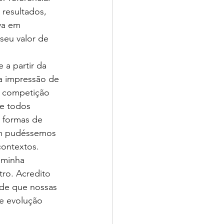
resultados, 
va em 
seu valor de 
 a partir da 
sa impressão de 
a competição 
de todos 
 formas de 
sim pudéssemos 
contextos.
 minha 
tro. Acredito 
de que nossas 
 e evolução 