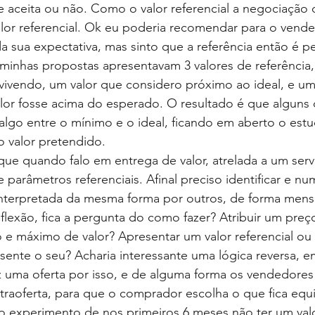
e aceita ou não. Como o valor referencial a negociação
lor referencial. Ok eu poderia recomendar para o vende
da sua expectativa, mas sinto que a referência então é p
inhas propostas apresentavam 3 valores de referência
vivendo, um valor que considero próximo ao ideal, e um 
lor fosse acima do esperado. O resultado é que alguns 
algo entre o mínimo e o ideal, ficando em aberto o est
o valor pretendido.
que quando falo em entrega de valor, atrelada a um ser
 parâmetros referenciais. Afinal preciso identificar e nu
interpretada da mesma forma por outros, de forma mens
lexão, fica a pergunta do como fazer? Atribuir um preç
e máximo de valor? Apresentar um valor referencial ou s
ente o seu? Acharia interessante uma lógica reversa, 
az uma oferta por isso, e de alguma forma os vendedore
raoferta, para que o comprador escolha o que fica equil
o experimento de nos primeiros 6 meses não ter um valor