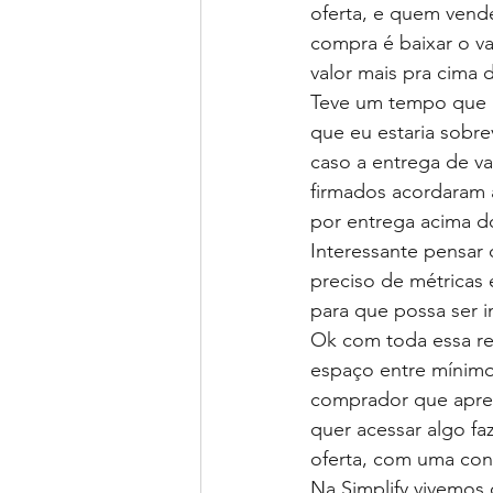
oferta, e quem vend
compra é baixar o va
valor mais pra cima 
Teve um tempo que m
que eu estaria sobre
caso a entrega de va
firmados acordaram 
por entrega acima d
Interessante pensar 
preciso de métricas e
para que possa ser 
Ok com toda essa ref
espaço entre mínimo 
comprador que apres
quer acessar algo f
oferta, com uma cont
Na Simplify vivemos 