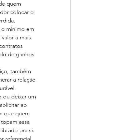
 de quem 
dor colocar o 
erdida.
, o mínimo em 
valor a mais 
contratos 
udo de ganhos 
viço, também 
merar a relação 
urável.
o ou deixar um 
olicitar ao 
em que quem 
s topam essa 
ibrado pra si.
 referencial 