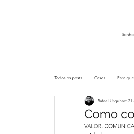
Sonho
Todos os posts
Cases
Para que 
Rafael Urquhart
21 
Como com
VALOR, COMUNICAÇÃ