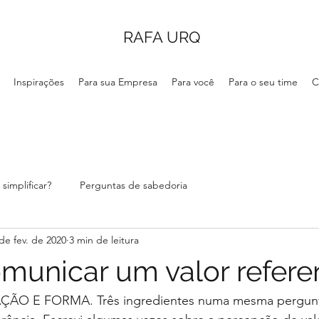
RAFA URQ
Inspirações
Para sua Empresa
Para você
Para o seu time
C
simplificar?
Perguntas de sabedoria
de fev. de 2020
3 min de leitura
unicar um valor referen
O E FORMA. Três ingredientes numa mesma pergunt