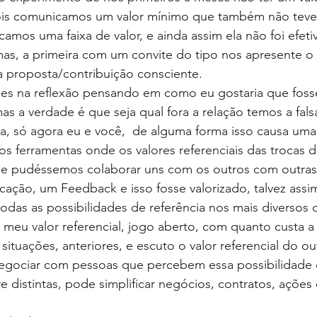
is comunicamos um valor mínimo que também não teve 
amos uma faixa de valor, e ainda assim ela não foi efeti
mas, a primeira com um convite do tipo nos apresente o 
a proposta/contribuição consciente.
vezes na reflexão pensando em como eu gostaria que fosse
as a verdade é que seja qual fora a relação temos a fal
ita, só agora eu e você,  de alguma forma isso causa um
mos ferramentas onde os valores referenciais das trocas 
s e pudéssemos colaborar uns com os outros com outras
icação, um Feedback e isso fosse valorizado, talvez as
odas as possibilidades de referência nos mais diversos 
eu valor referencial, jogo aberto, com quanto custa a
situações, anteriores, e escuto o valor referencial do ou
negociar com pessoas que percebem essa possibilidade 
e distintas, pode simplificar negócios, contratos, ações