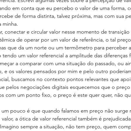
rência. Escrevi algumas vezes sobre a percepção de valor
vando em conta que eu percebo o valor de uma forma, 
rcebe de forma distinta, talvez próxima, mas com sua pe
a minha.
, conectar e circular valor nesse momento de transição 
êmica de operar por um valor de referência, o tal preço
mas que da um norte ou um termômetro para perceber a p
endo um valor referencial a amplitude das diferenças f
omeçar a comparar com uma situação do passado, ou a
o, e os valores pensados por mim e pelo outro poderiam
ncial, buscamos no contexto pontos relevantes que apoi
ue pelos negociações digitais esquecemos que o preço
os com um ponto fixo, o preço é este quer quer, não qu
um pouco é que quando falamos em preço não surge 
valor, a ótica de valor referencial também é prejudicada
 Imagino sempre a situação, não tem preço, quem comp