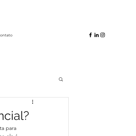
ontato
cial?
a para 