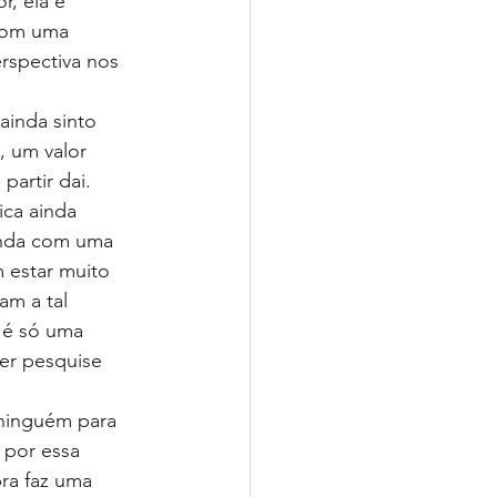
, ela é 
com uma 
rspectiva nos 
ainda sinto 
, um valor 
artir dai. 
ica ainda 
inda com uma 
 estar muito 
am a tal 
 é só uma 
er pesquise 
ninguém para 
 por essa 
ra faz uma 