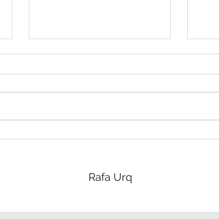
E de fato o que é sonhar?
Um verbo. Pronto, até aqui
concordamos todos. Este é o
limite do meu consicente, do
pensar, do entender que consigo
conectar com qualquer...
Como
do t
Rafa Urq