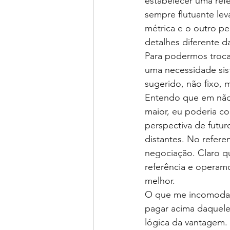
estabelecer uma refe
sempre flutuante le
métrica e o outro pe
detalhes diferente d
Para podermos trocar
uma necessidade sist
sugerido, não fixo, 
Entendo que em não t
maior, eu poderia c
perspectiva de futur
distantes. No refere
negociação. Claro q
referência e operam
melhor.
O que me incomoda 
pagar acima daquele 
lógica da vantagem.