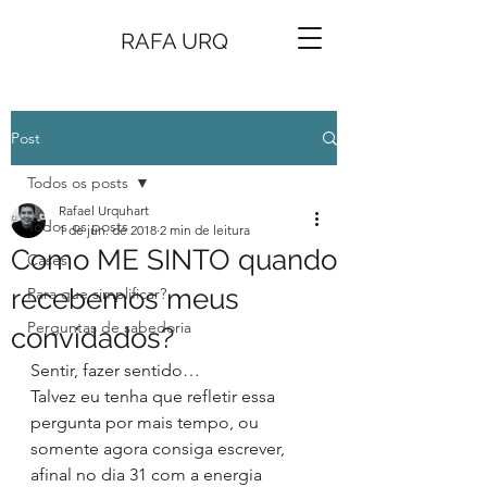
RAFA URQ
Post
Todos os posts
Rafael Urquhart
Todos os posts
1 de jun. de 2018
2 min de leitura
Como ME SINTO quando
Cases
recebemos meus
Para que simplificar?
Perguntas de sabedoria
convidados?
Sentir, fazer sentido…
Talvez eu tenha que refletir essa 
pergunta por mais tempo, ou 
somente agora consiga escrever, 
afinal no dia 31 com a energia 