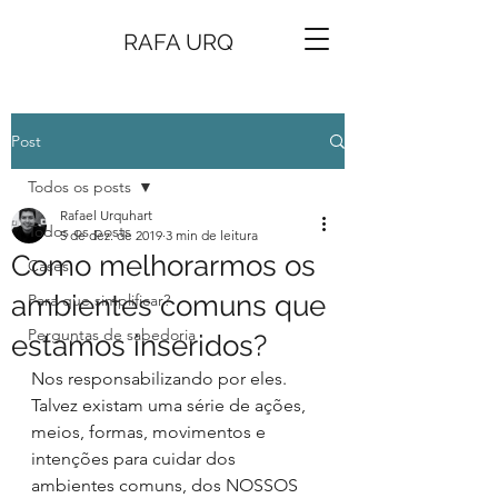
RAFA URQ
Post
Todos os posts
Rafael Urquhart
Todos os posts
5 de dez. de 2019
3 min de leitura
Como melhorarmos os
Cases
ambientes comuns que
Para que simplificar?
Perguntas de sabedoria
estamos inseridos?
Nos responsabilizando por eles.
Talvez existam uma série de ações, 
meios, formas, movimentos e 
intenções para cuidar dos 
ambientes comuns, dos NOSSOS 