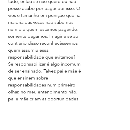
tudo, então se não quero ou não 
posso acabo por pagar por isso. O 
viés é tamanho em punição que na 
maioria das vezes não sabemos 
nem pra quem estamos pagando, 
somente pagamos. Imagine se ao 
contrario disso reconhecêssemos 
quem assumiu essa 
responsabilidade que evitamos?
Se responsabilizar é algo incomum 
de ser ensinado. Talvez pai e mãe é 
que ensinem sobre 
responsabilidades num primeiro 
olhar, no meu entendimento não, 
pai e mãe criam as oportunidades 
para que pratiquemos a 
autorresponsabilidade. 
Responsabilidade não é entendida, 
é percebida. E por esse simples fato 