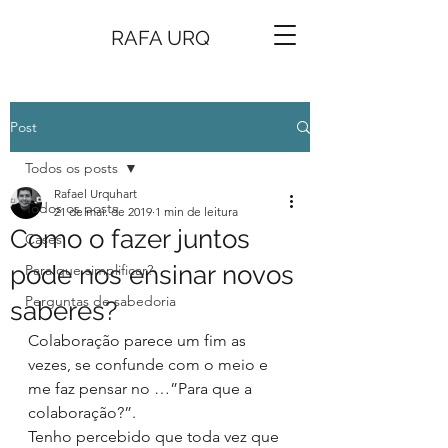
RAFA URQ
Post
Todos os posts
Rafael Urquhart
Todos os posts
21 de mai. de 2019
1 min de leitura
Como o fazer juntos
Cases
pode nos ensinar novos
Para que simplificar?
Perguntas de sabedoria
saberes?
Colaboração parece um fim as 
vezes, se confunde com o meio e 
me faz pensar no …”Para que a 
colaboração?”.
Tenho percebido que toda vez que 