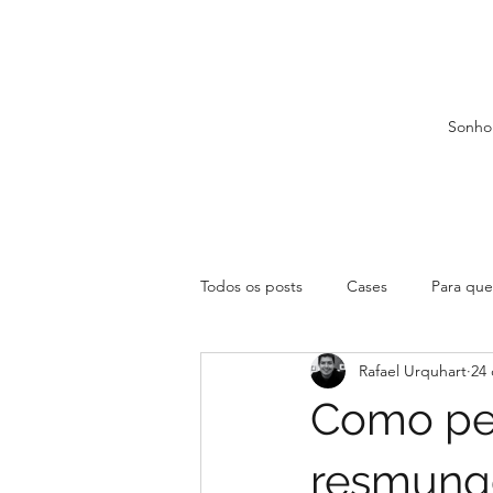
Sonho
Todos os posts
Cases
Para que 
Rafael Urquhart
24 
Como pe
resmung