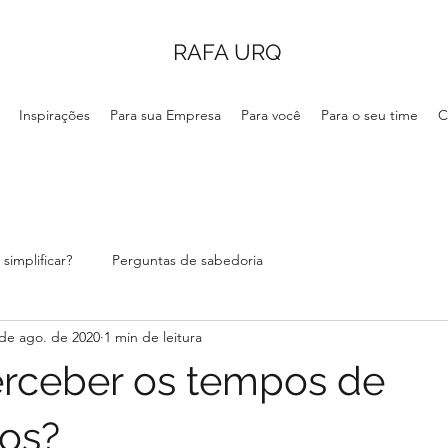
RAFA URQ
Inspirações
Para sua Empresa
Para você
Para o seu time
C
simplificar?
Perguntas de sabedoria
de ago. de 2020
1 min de leitura
rceber os tempos de
os?