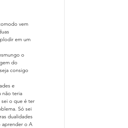
incomodo vem 
duas 
xplodir em um 
resmungo o 
rigem do 
eja consigo 
ades e 
 não teria 
sei o que é ter 
blema. Só sei 
ras dualidades 
 aprender o A 