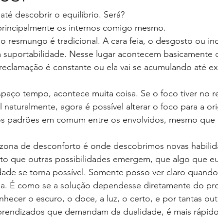
é descobrir o equilibrio. Será?
 principalmente os internos comigo mesmo.
 o resmungo é tradicional. A cara feia, o desgosto ou 
da suportabilidade. Nesse lugar acontecem basicamente 
 reclamação é constante ou ela vai se acumulando até e
paço tempo, acontece muita coisa. Se o foco tiver no 
il naturalmente, agora é possível alterar o foco para a o
os padrões em comum entre os envolvidos, mesmo que s
ona de desconforto é onde descobrimos novas habilid
ito que outras possibilidades emergem, que algo que eu
ade se torna possível. Somente posso ver claro quando 
a. É como se a solução dependesse diretamente do pro
nhecer o escuro, o doce, a luz, o certo, e por tantas out
aprendizados que demandam da dualidade, é mais rápido