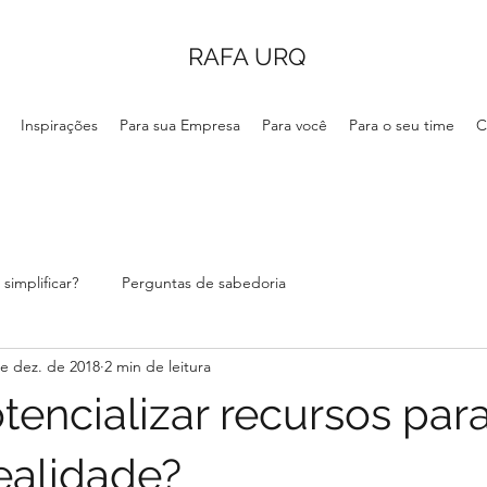
RAFA URQ
Inspirações
Para sua Empresa
Para você
Para o seu time
C
simplificar?
Perguntas de sabedoria
e dez. de 2018
2 min de leitura
encializar recursos para
ealidade?