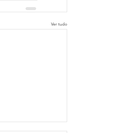
Ver tudo
 um ano atras, eu