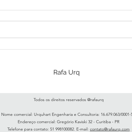
uma pergunta?
tive
só p
Não me contive e acabei fazendo
Hoje
agor
uma pergunta, mas e se...
diári
ao in
de ja
compa
Rafa Urq
Todos os direitos reservados @rafaurq
Nome comercial: Urquhart Engenharia e Consultoria: 16.679.063/0001
Endereço comercial: Gregório Kaviski 32 - Curitiba - PR
Telefone para contato: 51 998100082. E-mail:
contato@rafaurq.com