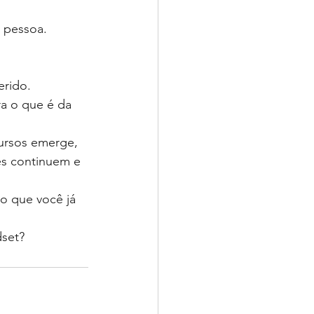
 pessoa. 
erido.
a o que é da 
ursos emerge, 
es continuem e 
o que você já 
set?