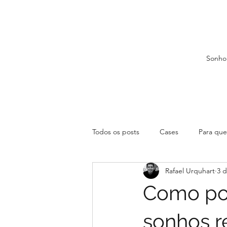
Sonho
Todos os posts
Cases
Para que 
Rafael Urquhart
3 d
Como pot
sonhos r