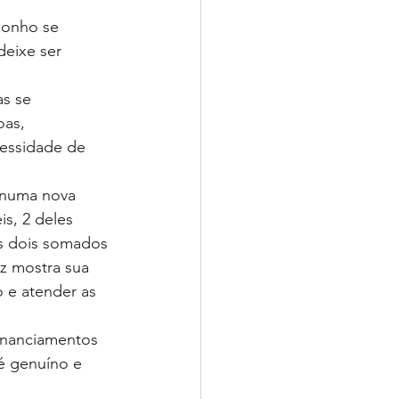
sonho se 
eixe ser 
s se 
as, 
essidade de 
 numa nova 
s, 2 deles 
 dois somados 
z mostra sua 
 e atender as 
financiamentos 
é genuíno e 