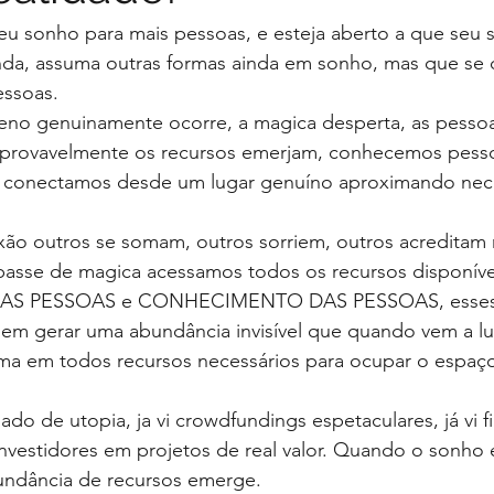
 sonho para mais pessoas, e esteja aberto a que seu 
nda, assuma outras formas ainda em sonho, mas que se d
essoas.
o genuinamente ocorre, a magica desperta, as pessoa
 provavelmente os recursos emerjam, conhecemos pesso
, conectamos desde um lugar genuíno aproximando nec
ão outros se somam, outros sorriem, outros acreditam
passe de magica acessamos todos os recursos disponívei
 DAS PESSOAS e CONHECIMENTO DAS PESSOAS, esses
m gerar uma abundância invisível que quando vem a lu
rma em todos recursos necessários para ocupar o espaço
do de utopia, ja vi crowdfundings espetaculares, já vi 
investidores em projetos de real valor. Quando o sonho 
undância de recursos emerge.