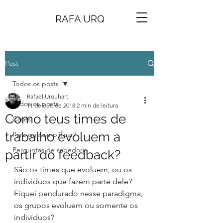
RAFA URQ
Post
Todos os posts
Rafael Urquhart
Todos os posts
11 de out. de 2018
2 min de leitura
Como teus times de
Cases
trabalho evoluem a
Para que simplificar?
Perguntas de sabedoria
partir do feedback?
São os times que evoluem, ou os 
indivíduos que fazem parte dele?
Fiquei pendurado nesse paradigma, 
os grupos evoluem ou somente os 
indivíduos?