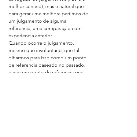
melhor cenário), mas é natural que 
para gerar uma melhora partimos de 
um julgamento de alguma 
referencia, uma comparação com 
experiencia anterior. 
Quando ocorre o julgamento, 
mesmo que involuntário, que tal 
olharmos para isso como um ponto 
de referencia baseado no passado, 
e não um ponto de referencia que 
possa comprometer o futuro. 
Assim o feedback fica focado no 
QUE TAL MANTER ALGO ASSIM, 
que TAL MELHORAR aspecto tal.
Como é receber um feedback de 
melhoria a partir de um olhar 
depreciativo?
Para que simplificar?