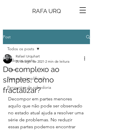
RAFA URQ
Post
Todos os posts
Rafael Urquhart
Todos os posts
25 de ago. de 2021
2 min de leitura
Do complexo ao
Cases
simples, como
Para que simplificar?
Perguntas de sabedoria
fractalizar?
Decompor em partes menores 
aquilo que não pode ser observado 
no estado atual ajuda a resolver uma 
série de problemas. No reduzir 
essas partes podemos encontrar 