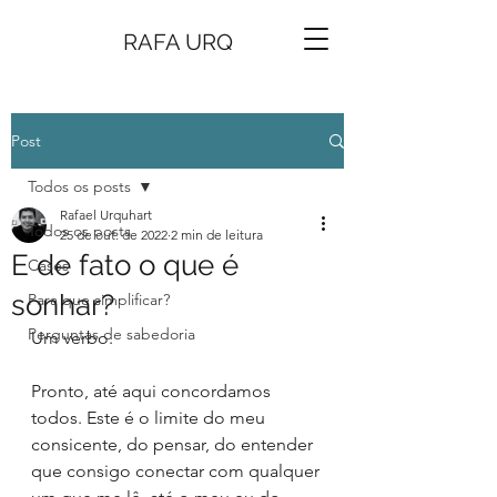
RAFA URQ
Post
Todos os posts
Rafael Urquhart
Todos os posts
25 de out. de 2022
2 min de leitura
E de fato o que é
Cases
sonhar?
Para que simplificar?
Perguntas de sabedoria
Um verbo.
Pronto, até aqui concordamos 
todos. Este é o limite do meu 
consicente, do pensar, do entender 
que consigo conectar com qualquer 