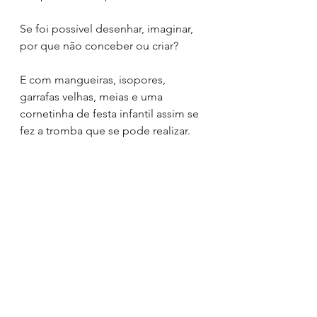
Se foi possível desenhar, imaginar, 
por que não conceber ou criar?
E com mangueiras, isopores, 
garrafas velhas, meias e uma 
cornetinha de festa infantil assim se 
fez a tromba que se pode realizar.
Fico pensando em qual o próximo 
sonho, mesmo que ele possa se 
frustrar. 
Não sei por que muitas frases 
terminando com ar, talvez pelo 
verbo, poesia, ou pensar.
Mas como seria se sonhar fosse 