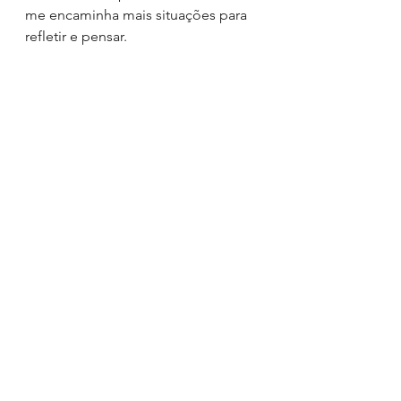
me encaminha mais situações para 
refletir e pensar.
O silêncio traz perguntas e não 
respostas, minha busca aqui nos 
textos não são efetivamente as 
respostas, mas sim a reflexão das 
perguntas que deles emergem, 
mesmo que fora do dia a dia, mas 
num contexto em que o dia está 
todinho disponível a disposição 
pare pensar, silenciar, refletir e 
perguntar sobre de onde vim e para 
onde vou?
Qual a escolha de ser pai?
Perguntas de sabedoria