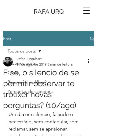
RAFA URQ
Post
Todos os posts
Rafael Urquhart
Todos os posts
11 de ago. de 2019
3 min de leitura
E se, o silencio de se
Cases
permitir observar te
Para que simplificar?
Perguntas de sabedoria
trouxer novas
perguntas? (10/ago)
Um dia em silêncio, falando o 
necessário, sem confabular, sem 
reclamar, sem se aprisionar, 