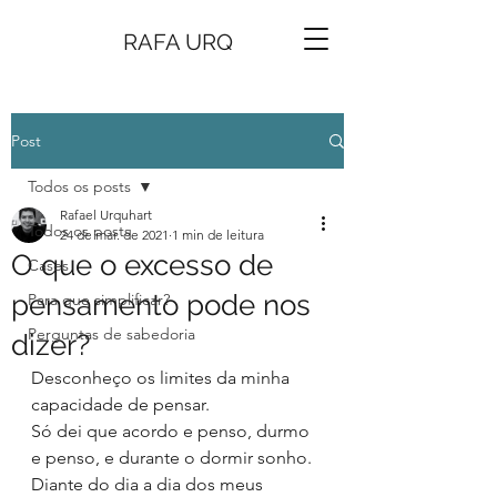
RAFA URQ
Post
Todos os posts
Rafael Urquhart
Todos os posts
24 de mar. de 2021
1 min de leitura
O que o excesso de
Cases
pensamento pode nos
Para que simplificar?
Perguntas de sabedoria
dizer?
Desconheço os limites da minha 
capacidade de pensar.
Só dei que acordo e penso, durmo 
e penso, e durante o dormir sonho.
Diante do dia a dia dos meus 